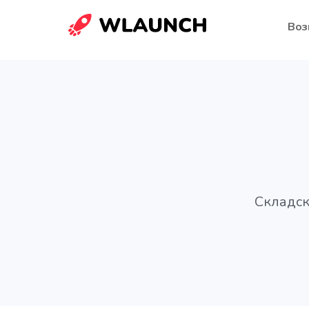
Воз
Складск