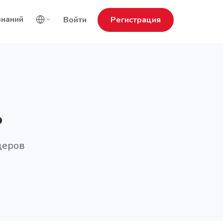
знаний
Войти
Регистрация
ь
деров