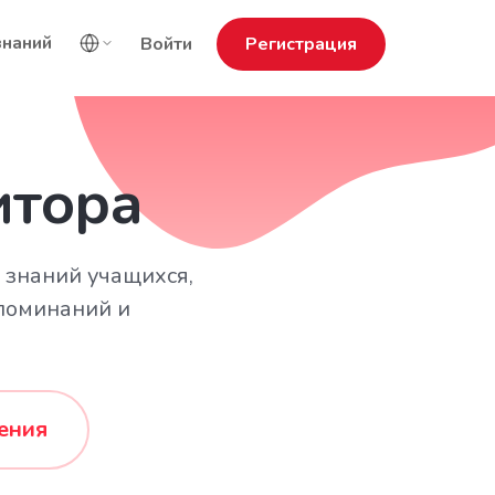
знаний
Войти
Регистрация
итора
 знаний учащихся,
апоминаний и
ения