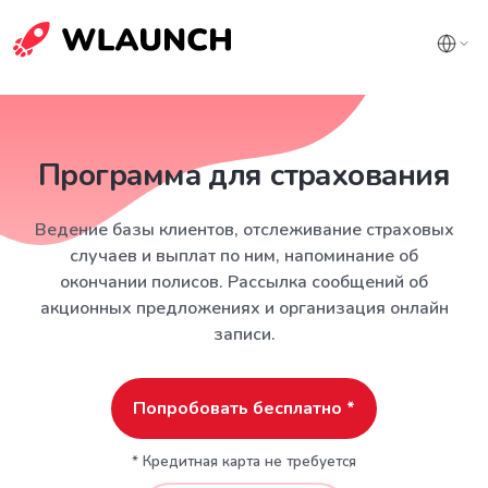
Программа для страхования
Ведение базы клиентов, отслеживание страховых
случаев и выплат по ним, напоминание об
окончании полисов. Рассылка сообщений об
акционных предложениях и организация онлайн
записи.
Попробовать бесплатно *
* Кредитная карта не требуется