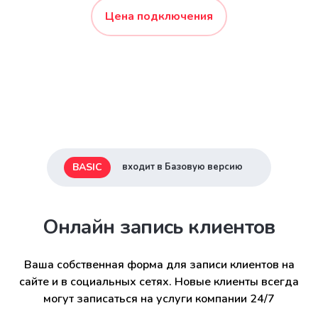
Цена подключения
BASIC
входит в Базовую версию
Онлайн запись клиентов
Ваша собственная форма для записи клиентов на
сайте и в социальных сетях. Новые клиенты всегда
могут записаться на услуги компании 24/7