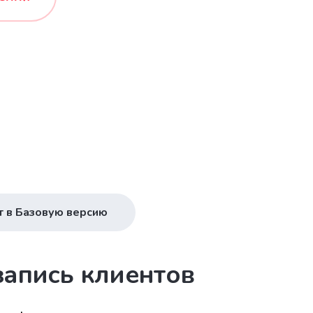
т в Базовую версию
запись клиентов