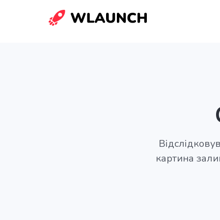
Відслідковув
картина зали