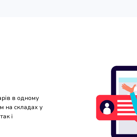
арів в одному
м на складах у
так і