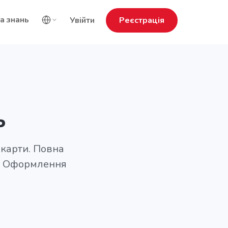
а знань
Увійти
Реєстрація
ь
 карти. Повна
у. Оформлення