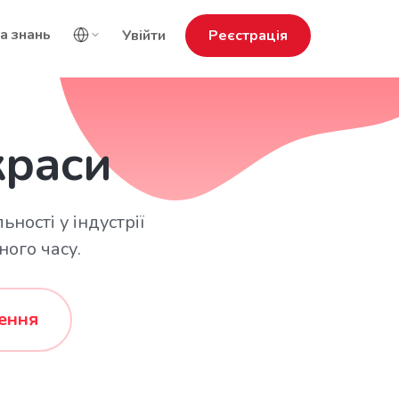
а знань
Увійти
Реєстрація
краси
ності у індустрії
ого часу.
ення