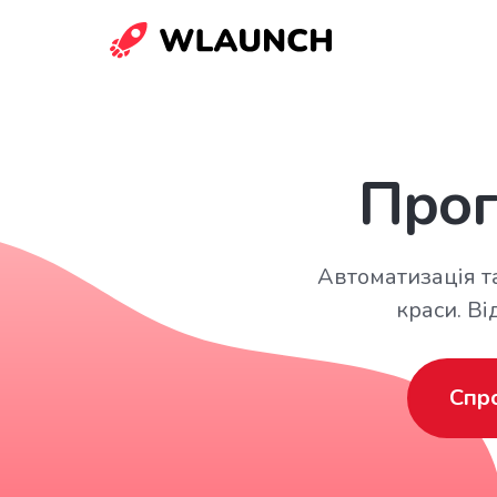
Прог
Автоматизація та
краси. В
Спр