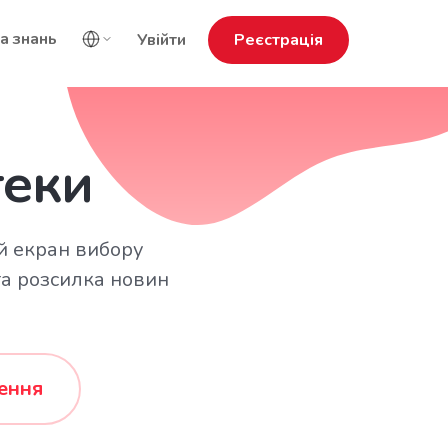
а знань
Увійти
Реєстрація
теки
ий екран вибору
та розсилка новин
ення