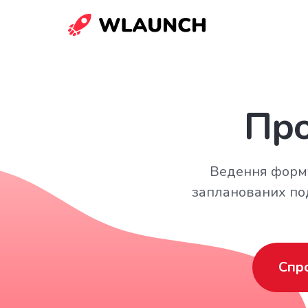
Про
Ведення формул
запланованих под
Спр