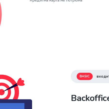
* Кредитна карта не потрібна
входит
BASIC
Backoffi