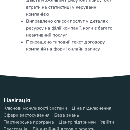
дають можливий прибуток / прибуток /
втрати на статистиці у керуванні
компанією
Виправлено список послуг у деталях
ресурсу на філії компанії, коли є багато
неактивний послуг
Покращено типовий текст договору
компаній на формі онлайн запису
Навігація
Ключові можливості системи
Ціна підключення
Сфери застосування
База знань
Партнерська програма
Центр підтримки
Увійти
Реєстрація
Ліцензійний договір оферти