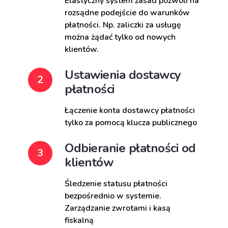
Elastyczny system zasad pozwoli na
rozsądne podejście do warunków
płatności. Np. zaliczki za usługę
można żądać tylko od nowych
klientów.
Ustawienia dostawcy
płatności
Łączenie konta dostawcy płatności
tylko za pomocą klucza publicznego
Odbieranie płatności od
klientów
Śledzenie statusu płatności
bezpośrednio w systemie.
Zarządzanie zwrotami i kasą
fiskalną