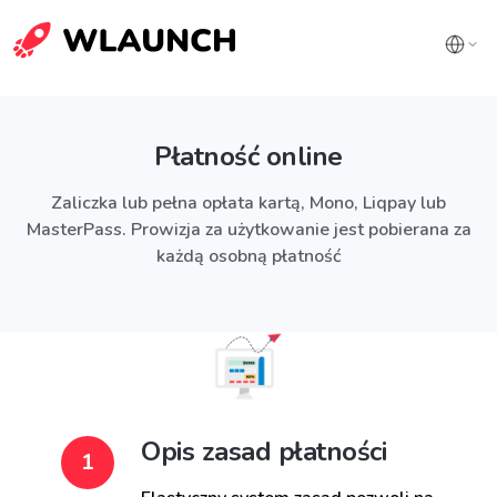
Płatność online
Zaliczka lub pełna opłata kartą, Mono, Liqpay lub
MasterPass. Prowizja za użytkowanie jest pobierana za
każdą osobną płatność
Opis zasad płatności