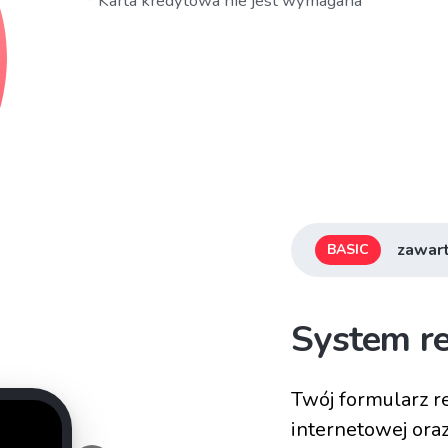
* Karta kredytowa nie jest wymagana
zawart
BASIC
System re
Twój formularz re
internetowej ora