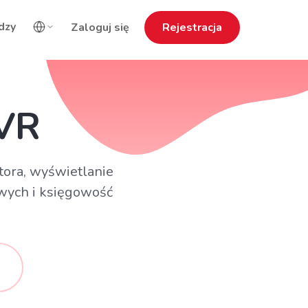
dzy
Zaloguj się
Rejestracja
 VR
tora, wyświetlanie
owych i księgowość