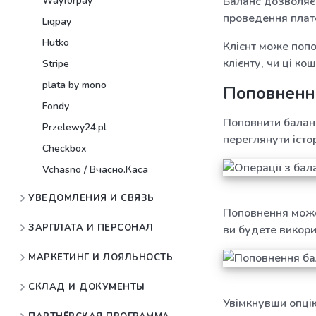
Wayforpay
Баланс дозволяє 
проведення плате
Liqpay
Hutko
Клієнт може попо
клієнту, чи ці ко
Stripe
plata by mono
Поповненн
Fondy
Поповнити баланс
Przelewy24.pl
переглянути істо
Checkbox
Vchasno / Вчасно.Каса
УВЕДОМЛЕНИЯ И СВЯЗЬ
Поповнення може 
ЗАРПЛАТА И ПЕРСОНАЛ
ви будете викори
МАРКЕТИНГ И ЛОЯЛЬНОСТЬ
СКЛАД И ДОКУМЕНТЫ
Увімкнувши опц