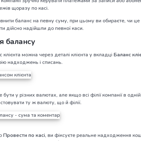
компанії зручно керувати платежами за записи або абоне
жів щоразу по касі.
внити баланс на певну суму, при цьому ви обираєте, чи це
шти дійсно надійшли до певної каси.
я балансу
 клієнта можна через деталі клієнта у вкладці
Баланс клі
рію надходжень і списань.
бути у різних валютах, але якщо всі філії компанії в одній
стовувати ту ж валюту, що й філії.
ію
Провести по касі
, ви фіксуєте реальне надходження кошт