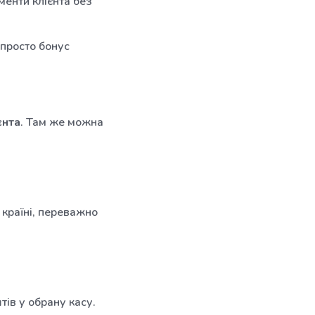
менти клієнта без
 просто бонус
єнта
. Там же можна
 країні, переважно
ів у обрану касу.