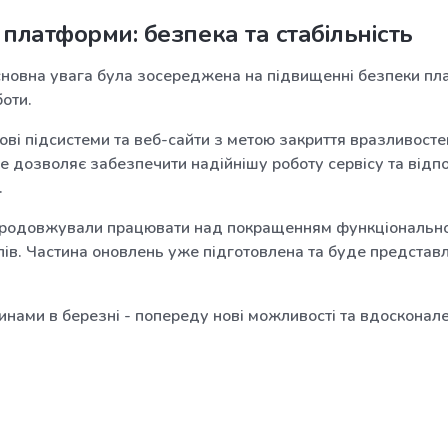
платформи: безпека та стабільність
основна увага була зосереджена на підвищенні безпеки пл
боти.
ві підсистеми та веб-сайти з метою закриття вразливосте
е дозволяє забезпечити надійнішу роботу сервісу та відп
.
родовжували працювати над покращенням функціонально
ів. Частина оновлень уже підготовлена та буде предста
инами в березні - попереду нові можливості та вдосконал