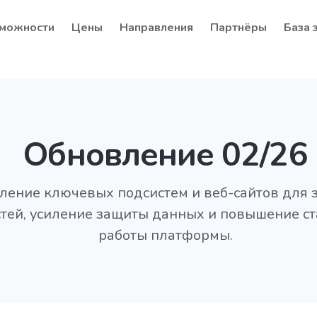
можности
Цены
Направления
Партнёры
База 
Обновление 02/26
ление ключевых подсистем и веб-сайтов для 
тей, усиление защиты данных и повышение с
работы платформы.