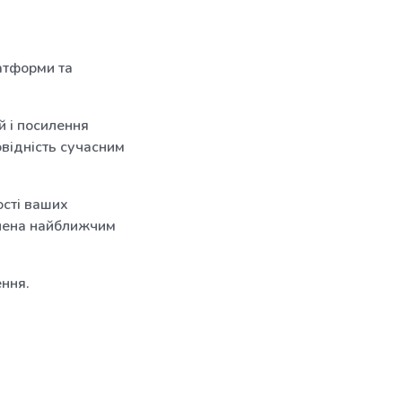
атформи та
й і посилення
овідність сучасним
сті ваших
влена найближчим
ення.