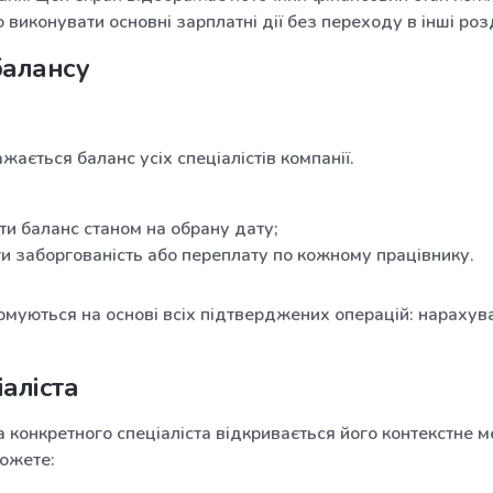
виконувати основні зарплатні дії без переходу в інші роз
балансу
жається баланс усіх спеціалістів компанії.
и баланс станом на обрану дату;
и заборгованість або переплату по кожному працівнику.
муються на основі всіх підтверджених операцій: нарахува
аліста
а конкретного спеціаліста відкривається його контекстне м
можете: