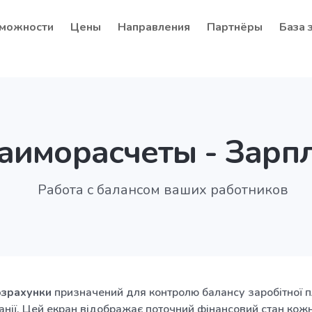
можности
Цены
Направления
Партнёры
База 
аиморасчеты - Зарп
Работа с балансом ваших работников
зрахунки
призначений для контролю балансу заробітної п
анії. Цей екран відображає поточний фінансовий стан кожн