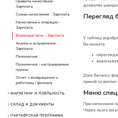
Правила начисления -
дозволяє швидко 
Зарплата
Схемы начисления - Зарплата
Перегляд 
Начисления и операции -
Зарплата
Взаиморасчеты - Зарплата
У таблиці відобра
Анализ и исправление -
Ви можете:
Зарплата
переглядат
Полномочия
аналізуват
Полномочия - настраиваемые
группы
Дані балансу фор
Отчет о возвращении к
премій та виплат.
работнику / филиалу
Меню спеці
МАРКЕТИНГ И ЛОЯЛЬНОСТЬ
При натисканні н
СКЛАД И ДОКУМЕНТЫ
Через нього ви 
ПАРТНЁРСКАЯ ПРОГРАММА