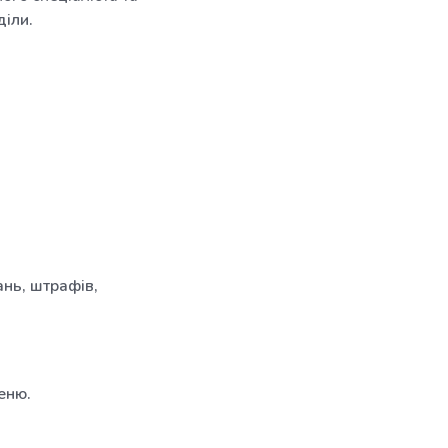
діли.
нь, штрафів,
еню.