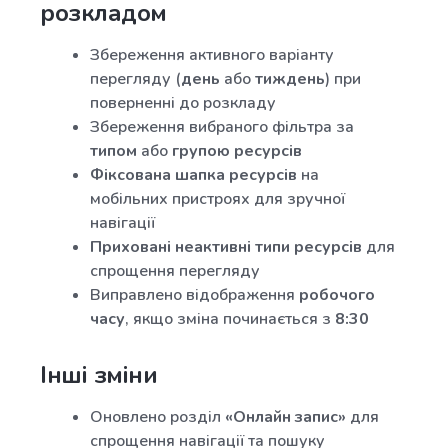
розкладом
Збереження активного варіанту
перегляду (
день
або
тиждень
) при
поверненні до розкладу
Збереження вибраного фільтра за
типом
або
групою ресурсів
Фіксована шапка ресурсів
на
мобільних пристроях для зручної
навігації
Приховані неактивні типи ресурсів
для
спрощення перегляду
Виправлено відображення
робочого
часу
, якщо зміна починається з
8:30
Інші зміни
Оновлено розділ
«Онлайн запис»
для
спрощення навігації та пошуку