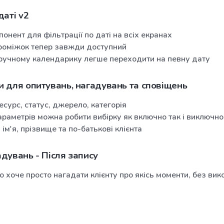
даті v2
онент для фільтрації по даті на всіх екранах
роміжок тепер завжди доступний
ручному календарику легше переходити на певну дату
и для опитувань, нагадувань та сповіщень
есурс, статус, джерело, категорія
раметрів можна робити вибірку як включно так і виключно
ім'я, прізвище та по-батькові клієнта
дувань - Після запису
о хоче просто нагадати клієнту про якісь моменти, без ви
ь