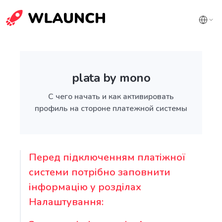
plata by mono
С чего начать и как активировать
профиль на стороне платежной системы
Перед підключенням платіжної
системи потрібно заповнити
інформацію у розділах
Налаштування: