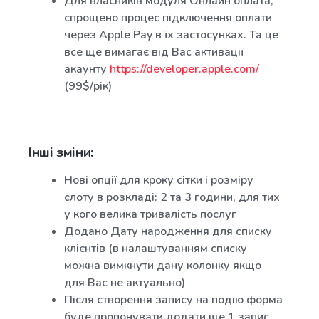
Для власників модуля Онлайн оплата,
спрощено процес підключення оплати
через Apple Pay в їх застосунках. Та це
все ще вимагає від Вас активації
акаунту
https://developer.apple.com/
(99$/рік)
Інші зміни:
Нові опції для кроку сітки і розміру
слоту в розкладі: 2 та 3 години, для тих
у кого велика тривалість послуг
Додано Дату народження для списку
клієнтів (в налаштуванням списку
можна вимкнути дану колонку якщо
для Вас не актуально)
Після створення запису на подію форма
буде пропонувати додати ще 1 запис