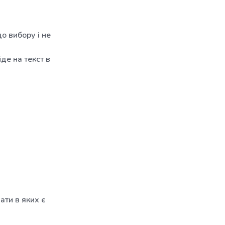
о вибору і не
де на текст в
ти в яких є