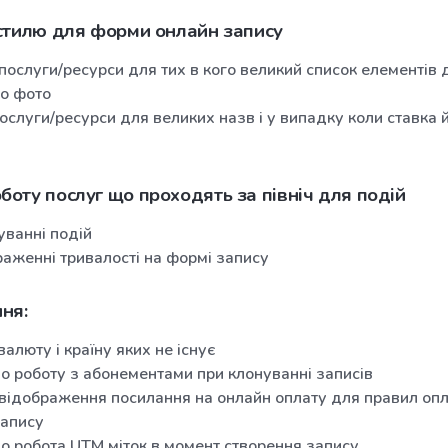
 стилю для форми онлайн запису
послуги/ресурси для тих в кого великий список елементів д
о фото
ослуги/ресурси для великих назв і у випадку коли ставка й
боту послуг що проходять за північ для подій
уванні подій
аженні тривалості на формі запису
ня:
алюту і країну яких не існує
о роботу з абонементами при клонуванні записів
відображення посилання на онлайн оплату для правил опла
апису
о робота UTM міток в момент створення запису