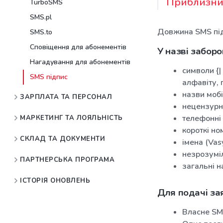
Приблизний
TurboSMS
SMS.pl
Довжина SMS під
SMS.to
Сповіщення для абонементів
У назві заборо
Нагадування для абонементів
символи {| 
SMS підпис
алфавіту, 
назви мобі
ЗАРПЛАТА ТА ПЕРСОНАЛ
нецензурні
телефонні
МАРКЕТИНГ ТА ЛОЯЛЬНІСТЬ
короткі но
СКЛАД ТА ДОКУМЕНТИ
імена (Vasy
незрозумілі
ПАРТНЕРСЬКА ПРОГРАМА
загальні на
ІСТОРІЯ ОНОВЛЕНЬ
Для подачі зая
Власне SM