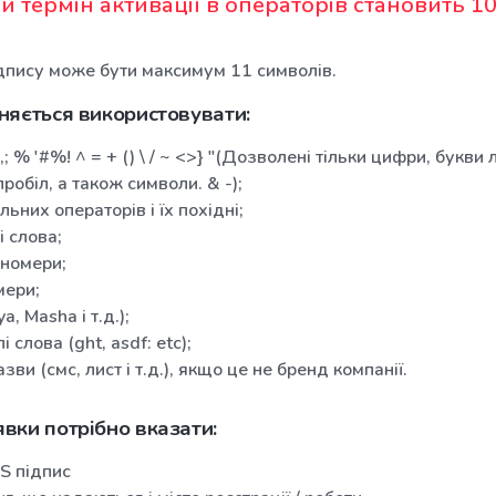
 термін активації в операторів становить 10
пису може бути максимум 11 символів.
няється використовувати:
,; % '#%! ^ = +
() \ / ~ <>} "(Дозволені тільки цифри, букви
пробіл, а також символи. & -);
льних операторів і їх похідні;
 слова;
 номери;
мери;
a, Masha і т.д.);
 слова (ght, asdf: etc);
зви (смс, лист і т.д.), якщо це не бренд компанії.
вки потрібно вказати:
S підпис