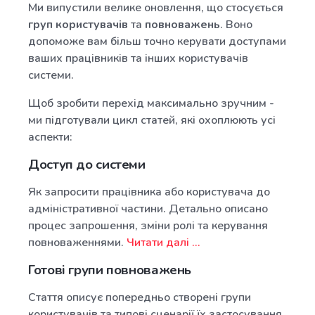
Ми випустили велике оновлення, що стосується
груп користувачів
та
повноважень
. Воно
допоможе вам більш точно керувати доступами
ваших працівників та інших користувачів
системи.
Щоб зробити перехід максимально зручним -
ми підготували цикл статей, які охоплюють усі
аспекти:
Доступ до системи
Як запросити працівника або користувача до
адміністративної частини. Детально описано
процес запрошення, зміни ролі та керування
повноваженнями.
Читати далі ...
Готові групи повноважень
Стаття описує попередньо створені групи
користувачів та типові сценарії їх застосування.