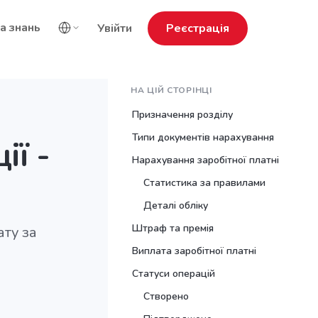
а знань
Увійти
Реєстрація
НА ЦІЙ СТОРІНЦІ
Призначення розділу
Типи документів нарахування
ії -
Нарахування заробітної платні
Статистика за правилами
Деталі обліку
Штраф та премія
ату за
Виплата заробітної платні
Статуси операцій
Створено