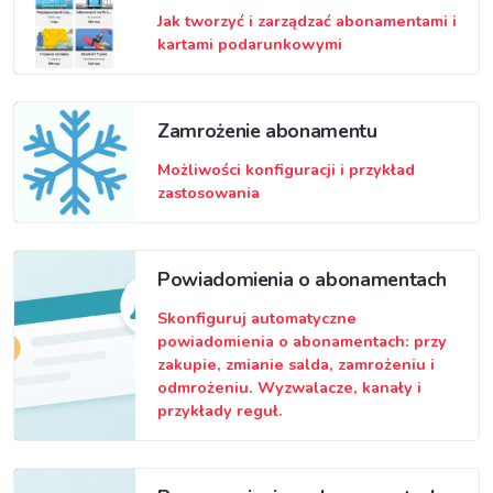
Jak tworzyć i zarządzać abonamentami i
kartami podarunkowymi
Zamrożenie abonamentu
Możliwości konfiguracji i przykład
zastosowania
Powiadomienia o abonamentach
Skonfiguruj automatyczne
powiadomienia o abonamentach: przy
zakupie, zmianie salda, zamrożeniu i
odmrożeniu. Wyzwalacze, kanały i
przykłady reguł.