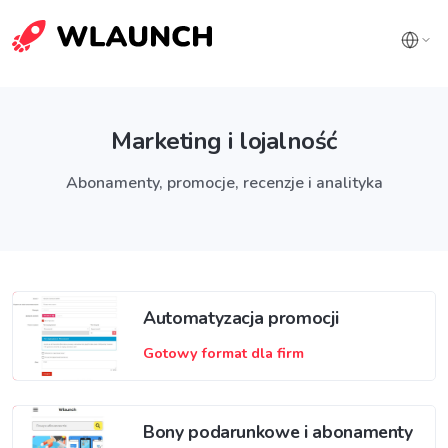
Marketing i lojalność
Abonamenty, promocje, recenzje i analityka
Automatyzacja promocji
Gotowy format dla firm
Bony podarunkowe i abonamenty