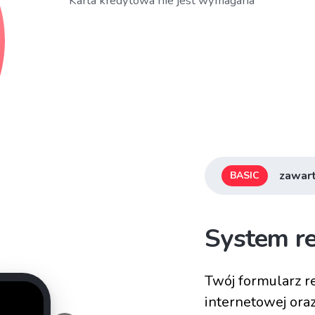
* Karta kredytowa nie jest wymagana
zawart
BASIC
System re
Twój formularz re
internetowej ora