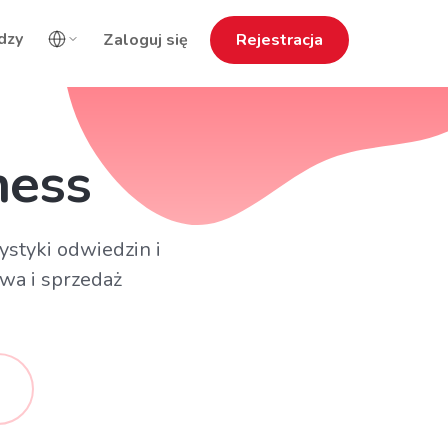
dzy
Zaloguj się
Rejestracja
ness
styki odwiedzin i
wa i sprzedaż