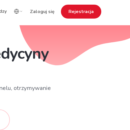
dzy
Zaloguj się
Rejestracja
edycyny
onelu, otrzymywanie