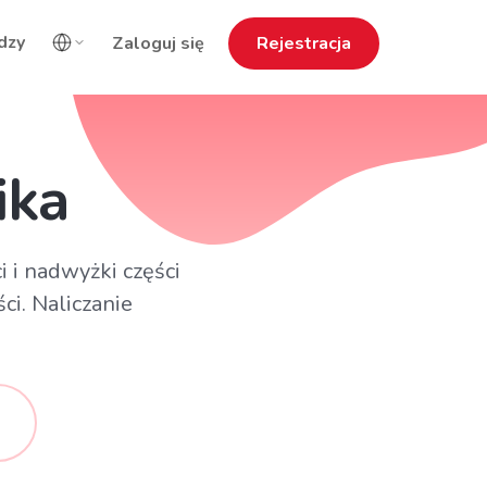
dzy
Zaloguj się
Rejestracja
ika
 i nadwyżki części
ci. Naliczanie