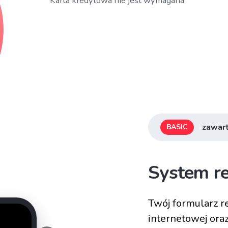
* Karta kredytowa nie jest wymagana
zawart
BASIC
System re
Twój formularz re
internetowej ora