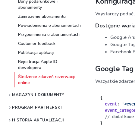
Konfiguracj
Bony podarunkowe i
abonamenty
Wystarczy podać j
Zamrożenie abonamentu
Dostępne waria
Powiadomienia o abonamentach
Przypomnienia o abonamentach
Google An
Customer feedback
Google Ta
Facebook P
Publikacja aplikacji
Rejestracja Apple ID
Google Tag
dewelopera
Śledzenie zdarzeń rezerwacji
Wszystkie zdarze
online
MAGAZYN I DOKUMENTY
  event
: 
'<eve
PROGRAM PARTNERSKI
  event_catego
HISTORIA AKTUALIZACJI