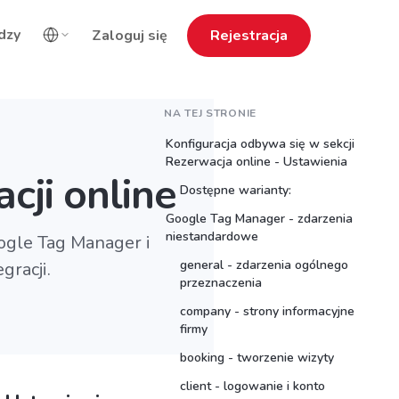
dzy
Zaloguj się
Rejestracja
NA TEJ STRONIE
Konfiguracja odbywa się w sekcji
Rezerwacja online - Ustawienia
cji online
Dostępne warianty:
Google Tag Manager - zdarzenia
niestandardowe
ogle Tag Manager i
general - zdarzenia ogólnego
gracji.
przeznaczenia
company - strony informacyjne
firmy
booking - tworzenie wizyty
client - logowanie i konto