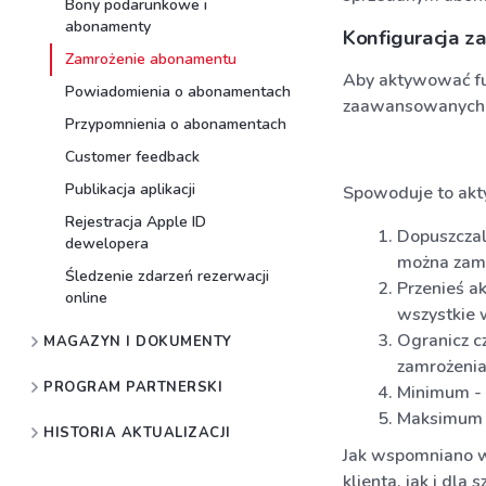
Bony podarunkowe i
abonamenty
Konfiguracja z
Zamrożenie abonamentu
Aby aktywować fu
Powiadomienia o abonamentach
zaawansowanych
Przypomnienia o abonamentach
Customer feedback
Publikacja aplikacji
Spowoduje to akty
Rejestracja Apple ID
Dopuszczaln
dewelopera
można zam
Śledzenie zdarzeń rezerwacji
Przenieś ak
online
wszystkie 
Ogranicz cz
MAGAZYN I DOKUMENTY
zamrożenia
PROGRAM PARTNERSKI
Minimum - 
Maksimum -
HISTORIA AKTUALIZACJI
Jak wspomniano w
klienta, jak i dla 