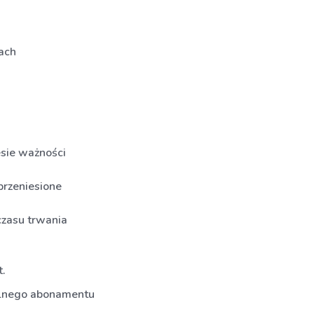
ach
esie ważności
przeniesione
czasu trwania
t.
alnego abonamentu