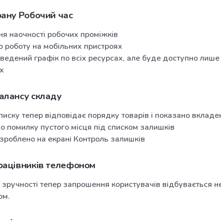
ану Робочий час
я наочності робочих проміжків
 роботу на мобільних пристроях
ведений графік по всіх ресурсах, але буде доступно лише
х
алансу складу
иску тепер відповідає порядку товарів і показано вкладен
о помилку пустого місця під списком залишків
 зроблено на екрані Контроль залишків
рацівників телефоном
зручності тепер запрошення користувачів відбувається не
ом.