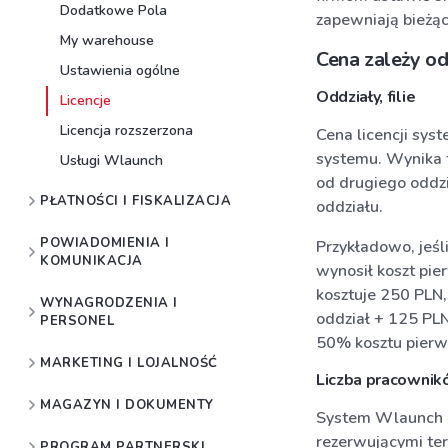
Dodatkowe Pola
zapewniają bieżące
My warehouse
Cena zależy od
Ustawienia ogólne
Oddziały, filie
Licencje
Licencja rozszerzona
Cena licencji sys
systemu. Wynika t
Usługi Wlaunch
od drugiego oddzi
PŁATNOŚCI I FISKALIZACJA
oddziału.
POWIADOMIENIA I
Przykładowo, jeśl
KOMUNIKACJA
wynosił koszt pie
kosztuje 250 PLN,
WYNAGRODZENIA I
oddział + 125 PLN
PERSONEL
50% kosztu pierw
MARKETING I LOJALNOŚĆ
Liczba pracowni
MAGAZYN I DOKUMENTY
System Wlaunch u
rezerwującymi te
PROGRAM PARTNERSKI