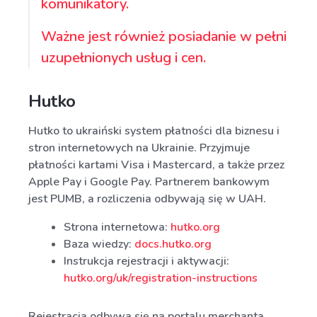
komunikatory.
Ważne jest również posiadanie w pełni
uzupełnionych usług i cen.
Hutko
Hutko to ukraiński system płatności dla biznesu i
stron internetowych na Ukrainie. Przyjmuje
płatności kartami Visa i Mastercard, a także przez
Apple Pay i Google Pay. Partnerem bankowym
jest PUMB, a rozliczenia odbywają się w UAH.
Strona internetowa:
hutko.org
Baza wiedzy:
docs.hutko.org
Instrukcja rejestracji i aktywacji:
hutko.org/uk/registration-instructions
Rejestracja odbywa się na portalu merchanta