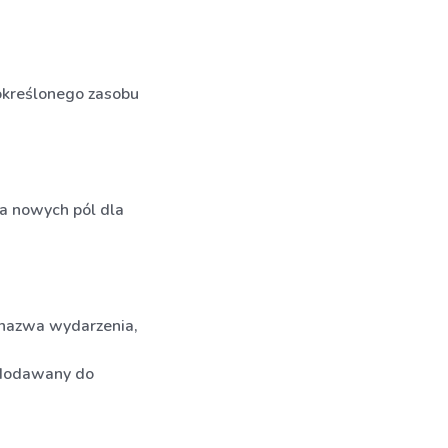
 określonego zasobu
ia nowych pól dla
i nazwa wydarzenia,
e dodawany do