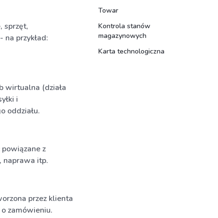
Towar
 sprzęt,
Kontrola stanów
magazynowych
- na przykład:
Karta technologiczna
b wirtualna (działa
łki i
o oddziału.
ć powiązane z
, naprawa itp.
worzona przez klienta
e o zamówieniu.