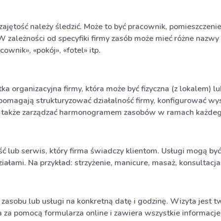
ajętość należy śledzić. Może to być pracownik, pomieszczenie,
W zależności od specyfiki firmy zasób może mieć różne nazwy 
cownik», «pokój», «fotel» itp.
a organizacyjna firmy, która może być fizyczna (z lokalem) lu
 pomagają strukturyzować działalność firmy, konfigurować wysy
 także zarządzać harmonogramem zasobów w ramach każdeg
ć lub serwis, który firma świadczy klientom. Usługi mogą by
iałami. Na przykład: strzyżenie, manicure, masaż, konsultacja
zasobu lub usługi na konkretną datę i godzinę. Wizyta jest t
a za pomocą formularza online i zawiera wszystkie informacj