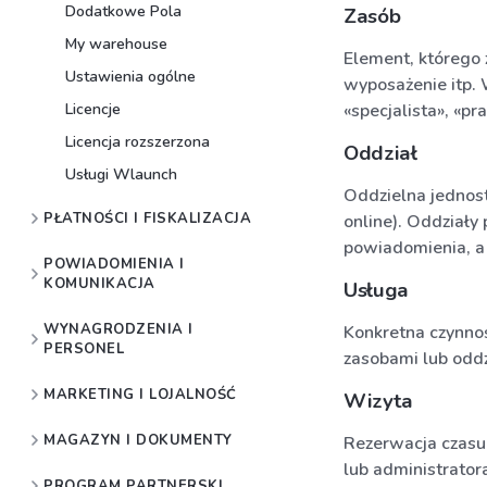
Dodatkowe Pola
Zasób
My warehouse
Element, którego z
Ustawienia ogólne
wyposażenie itp. 
Licencje
«specjalista», «pra
Licencja rozszerzona
Oddział
Usługi Wlaunch
Oddzielna jednostk
PŁATNOŚCI I FISKALIZACJA
online). Oddziały
powiadomienia, a
POWIADOMIENIA I
KOMUNIKACJA
Usługa
WYNAGRODZENIA I
Konkretna czynnoś
PERSONEL
zasobami lub oddz
MARKETING I LOJALNOŚĆ
Wizyta
MAGAZYN I DOKUMENTY
Rezerwacja czasu 
lub administrator
PROGRAM PARTNERSKI