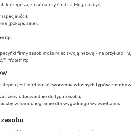
t, którego zajętość należy śledzić. Mogą to być:
(specjaliści),
ia (pokoje, sale),
e itp.
pecyfiki firmy zasób może mieć swoją nazwę - na przykład:
"s
ój"
,
"fotel"
itp.
ów
dostępna jest możliwość
tworzenia własnych typów zasobó
ć ceny odpowiednio do typu zasobu,
zasoby w harmonogramie dla wygodnego wyświetlania.
 zasobu