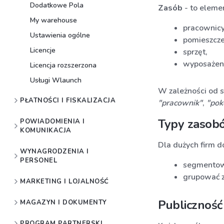
Dodatkowe Pola
Zasób
- to elemen
My warehouse
pracownicy 
Ustawienia ogólne
pomieszczen
Licencje
sprzęt,
wyposażeni
Licencja rozszerzona
Usługi Wlaunch
W zależności od s
PŁATNOŚCI I FISKALIZACJA
"pracownik"
,
"pok
Typy zasob
POWIADOMIENIA I
KOMUNIKACJA
Dla dużych firm 
WYNAGRODZENIA I
PERSONEL
segmentowa
grupować 
MARKETING I LOJALNOŚĆ
Publiczność
MAGAZYN I DOKUMENTY
PROGRAM PARTNERSKI