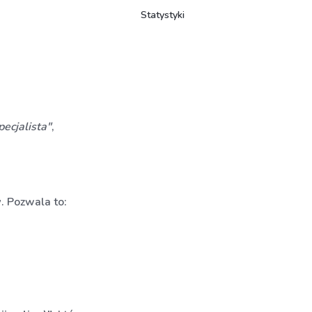
Statystyki
pecjalista"
,
w
. Pozwala to: