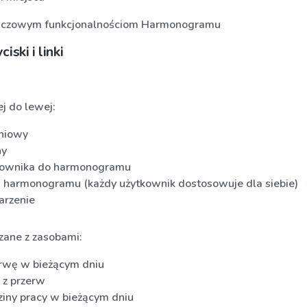
kluczowym funkcjonalnościom Harmonogramu
iski i linki
ej do lewej:
niowy
ny
cownika do harmonogramu
 harmonogramu (każdy użytkownik dostosowuje dla siebie)
arzenie
zane z zasobami:
rwę w bieżącym dniu
 z przerw
iny pracy w bieżącym dniu