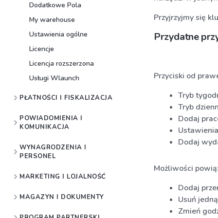
Dodatkowe Pola
Przyjrzyjmy się 
My warehouse
Ustawienia ogólne
Przydatne przyc
Licencje
Licencja rozszerzona
Przyciski od praw
Usługi Wlaunch
Tryb tygod
PŁATNOŚCI I FISKALIZACJA
Tryb dzien
Dodaj pra
POWIADOMIENIA I
KOMUNIKACJA
Ustawienia
Dodaj wyd
WYNAGRODZENIA I
PERSONEL
Możliwości powią
MARKETING I LOJALNOŚĆ
Dodaj prze
MAGAZYN I DOKUMENTY
Usuń jedną
Zmień godz
PROGRAM PARTNERSKI